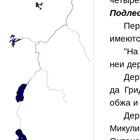
чет
Подлес
Пер
имеются
"На
неи де
Де
да Гри
обжа и
Де
Микул