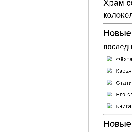
Храм с
колоко
Новые 
последн
Фёхта
Кась
Стат
Его с
Книг
Новые