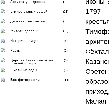
иконы 
Архитектура деревни
(14)
1797 
В мире старых вещей
(21)
крес
Деревенский пейзаж
(45)
Тимоф
Жители деревни
(19)
архите
История в лицах
(6)
Фёхта
Карты
(2)
Казан
Церковь Казанской иконы
(6)
Божией матери
Сретен
Школьные годы
(1)
образо
Все фотографии
(114)
приход
Малая 