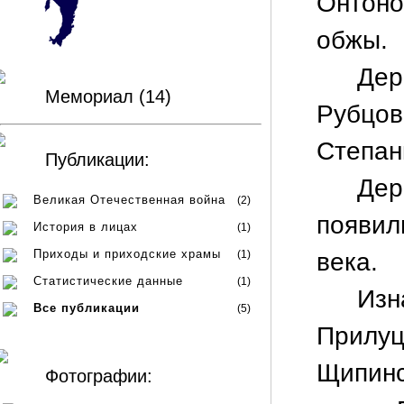
Онтоно
обжы.
Де
Мемориал (14)
Рубцо
Степан
Публикации:
Де
Великая Отечественная война
(2)
появил
История в лицах
(1)
Приходы и приходские храмы
(1)
века.
Статистические данные
(1)
Изн
Все публикации
(5)
Прилуц
Щипинс
Фотографии: