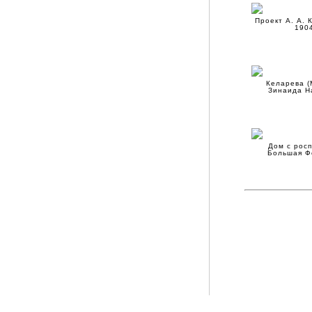
Проект А. А. 
1904
Келарева (
Зинаида Н
Дом с росп
Большая Ф