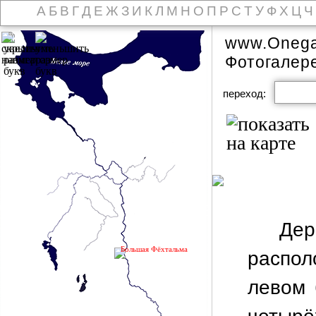
А
Б
В
Г
Д
Е
Ж
З
И
К
Л
М
Н
О
П
Р
С
Т
У
Ф
Х
Ц
Ч
www.Onega
Фотогалер
переход:
Д
Большая Фёхтальма
распо
левом 