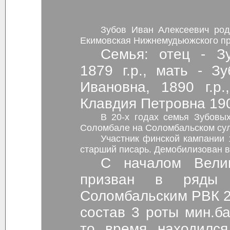
Зубов Иван Алексеевич роди
Екимовская Нижнемудьюжского пр
Семья: отец - З
1879 г.р., мать - З
Ивановна, 1890 г.р
Клавдия Петровна 190
В 20-х годах семья Зубовы
Соломбале на Соломбаль
Участник финской кампании 1
старший писарь. Демобилизован в 
С началом Вели
призван в ряды
Соломбальским РВК 23
состав 3 роты мин.ба
то время находился