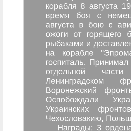
корабля 8 августа 1941 г.. 28 июня контужен во
время боя с немец
августа в бою с авиацией получил контузию и
ожоги от горящего бензина, под
рыбаками и доставлен
на корабле "Эпром
госпиталь. Принимал 
отдельной част
Ленинградском ф
Воронежский фронт
Освобождали Укр
Украинских фронто
Чехословакию, Польш
Награды: 3 ордена Кр