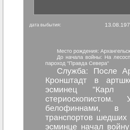
13.08.19
дата выбытия:
Место рождения: Архангельска
До начала войны: На лесоспл
пароход "Правда Севера"
Служба: После Ар
Кронштадт в артшк
эсминец "Карл М
стериоскопистом
белофиннами, в 
транспортов шедших 
эсминце начал войну